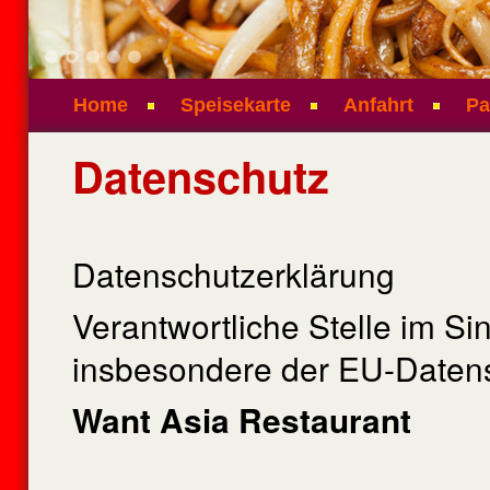
1
2
3
4
5
Home
Speisekarte
Anfahrt
Pa
Datenschutz
Datenschutzerklärung
Verantwortliche Stelle im S
insbesondere der EU-Datens
Want Asia Restaurant